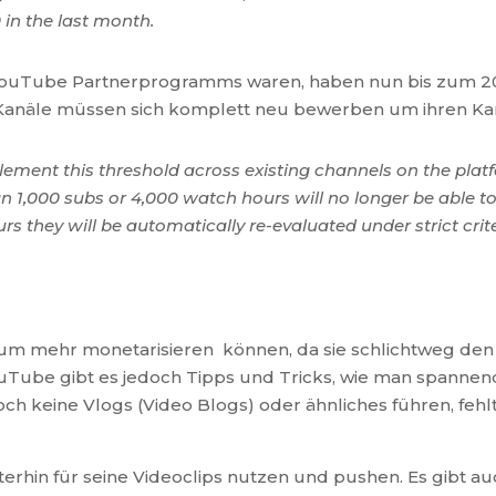
 in the last month.
 YouTube Partnerprogramms waren, haben nun bis zum 20
anäle müssen sich komplett neu bewerben um ihren Kan
lement this threshold across existing channels on the platf
an 1,000 subs or 4,000 watch hours will no longer be able
s they will be automatically re-evaluated under strict crit
le kaum mehr monetarisieren können, da sie schlichtweg d
uTube gibt es jedoch Tipps und Tricks, wie man spanne
ch keine Vlogs (Video Blogs) oder ähnliches führen, fehl
iterhin für seine Videoclips nutzen und pushen. Es gibt 