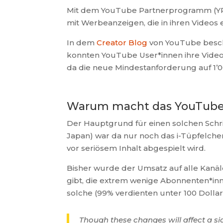
Mit dem YouTube Partnerprogramm (YPP)
mit Werbeanzeigen, die in ihren Video
In dem
Creator Blog
von YouTube beschr
konnten YouTube User*innen ihre Videos
da die neue Mindestanforderung auf 1’
Warum macht das YouTub
Der Hauptgrund für einen solchen Schritt
Japan) war da nur noch das i-Tüpfelc
vor seriösem Inhalt abgespielt wird.
Bisher wurde der Umsatz auf alle Kanä
gibt, die extrem wenige Abonnenten*inn
solche (99% verdienten unter 100 Dollar
Though these changes will affect a si