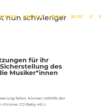
st nun schwieriger
ARTISTS
KONTAKT
ABOUT
BLOG
zungen für ihr
 Sicherstellung des
die Musiker*innen
sierung fallen, können mithilfe der
 iGroove, CD Baby, etc.).