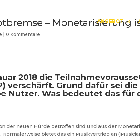
otbremse – Monetarisierung i
ANGEBOT
e
|
0 Kommentare
nuar 2018 die Teilnahmevorausset
verschärft. Grund dafür sei die
e Nutzer. Was bedeutet das für 
 von der neuen Hürde betroffen sind und aus der Monetari
 Normalerweise bietet das ein Musikvertrieb an (iMusician,