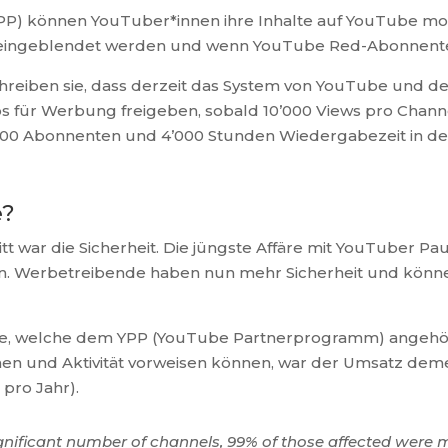
 können YouTuber*innen ihre Inhalte auf YouTube monet
s eingeblendet werden und wenn YouTube Red-Abonnenten
eiben sie, dass derzeit das System von YouTube und der
 für Werbung freigeben, sobald 10’000 Views pro Channel
000 Abonnenten und 4’000 Stunden Wiedergabezeit in den 
e?
 war die Sicherheit. Die jüngste Affäre mit YouTuber Paul
hen. Werbetreibende haben nun mehr Sicherheit und kön
le, welche dem YPP (YouTube Partnerprogramm) angehörten
en und Aktivität vorweisen können, war der Umsatz deme
 pro Jahr).
gnificant number of channels, 99% of those affected were ma