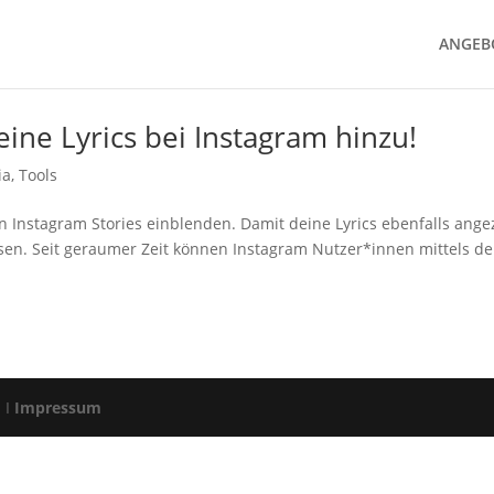
ANGEB
eine Lyrics bei Instagram hinzu!
ia
,
Tools
n Instagram Stories einblenden. Damit deine Lyrics ebenfalls ange
sen. Seit geraumer Zeit können Instagram Nutzer*innen mittels d
d I
Impressum