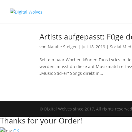
Artists aufgepasst: Füge d
von
Natalie Steiger
|
Juli 18, 2019
|
Social Med
Seit ein paar Wochen können Fans Lyrics in de
werden, musst du diese auf Musixmatch erfas
„Music Sticker“ Songs direkt in...
© Digital Wolves since 2017, All rights reserve
Thanks for your Order!
OK