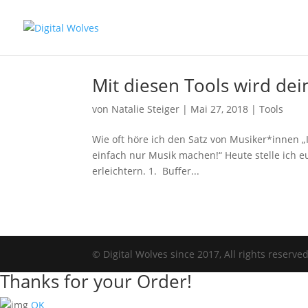
Mit diesen Tools wird dein
von
Natalie Steiger
|
Mai 27, 2018
|
Tools
Wie oft höre ich den Satz von Musiker*innen „Ic
einfach nur Musik machen!“ Heute stelle ich eu
erleichtern. 1. Buffer...
© Digital Wolves since 2017, All rights reserve
Thanks for your Order!
OK